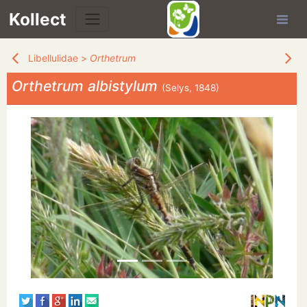
Kollect
Libellulidae
>
Orthetrum
Orthetrum albistylum
(Selys, 1848)
TÉS
IONS
CHE
TION
DE