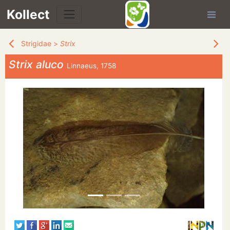
Kollect
Strigidae
>
Strix
Strix aluco
Linnaeus, 1758
TÉS
IONS
CHE
TION
DE