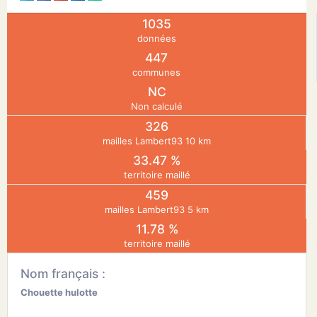
1035
N
données
447
E
communes
NC
Non calculé
IE
326
mailles Lambert93 10 km
O
33.47 %
territoire maillé
CT
459
mailles Lambert93 5 km
11.78 %
territoire maillé
Nom français :
Chouette hulotte