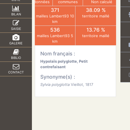
données
communes
Non calculé
371
38.09 %
BILAN
mailles Lambert93 10
territoire maillé
km
SAISIE
536
13.76 %
mailles Lambert93 5
territoire maillé
km
GALERIE
Nom français :
BIBLIO
Hypolaïs polyglotte, Petit
contrefaisant
CONTACT
Synonyme(s) :
Sylvia polyglotta
Vieillot, 1817