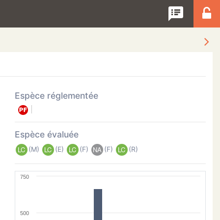
speaker_notes
Espèce réglementée
Espèce évaluée
(M)
(E)
(F)
(F)
(R)
LC
LC
LC
NA
LC
750
500