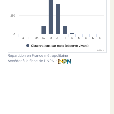
250
0
Ja
F
Ma
Av
M
Ju
Jl
A
S
O
N
D
Observations par mois (observé vivant)
Kollect
Répartition en France métropolitaine
Accéder à la fiche de l'INPN -