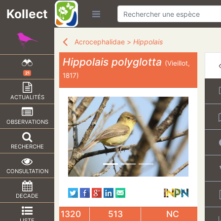
Kollect
Acrocephalidae
>
Hippolais
Hippolais polyglotta
(Vieillot,
21
1817)
ACTUALITÉS
OBSERVATIONS
RECHERCHE
CONSULTATION
DECADE
1320
513
NC
LISTE