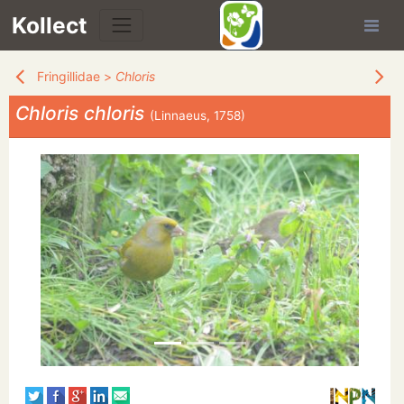
Kollect
Fringillidae
>
Chloris
Chloris chloris
(Linnaeus, 1758)
TÉS
IONS
CHE
TION
DE