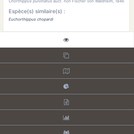
Chorthippus pulvinatus
auct. non Fischer von Waldheim, 1846
Espèce(s) similaire(s) :
Euchorthippus chopardi