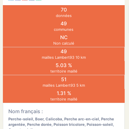
70
N
données
49
E
communes
NC
Non calculé
IE
49
mailles Lambert93 10 km
O
5.03 %
territoire maillé
CT
51
mailles Lambert93 5 km
1.31 %
territoire maillé
Nom français :
Perche-soleil, Boer, Calicoba, Perche arc-en-ciel, Perche
argentée, Perche dorée, Poisson tricolore, Poisson-soleil,