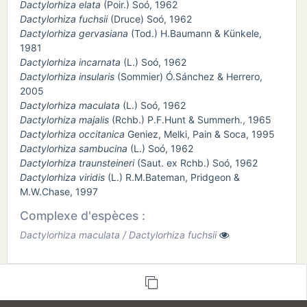
Dactylorhiza elata
(Poir.) Soó, 1962
Dactylorhiza fuchsii
(Druce) Soó, 1962
Dactylorhiza gervasiana
(Tod.) H.Baumann & Künkele,
1981
Dactylorhiza incarnata
(L.) Soó, 1962
Dactylorhiza insularis
(Sommier) Ó.Sánchez & Herrero,
2005
Dactylorhiza maculata
(L.) Soó, 1962
Dactylorhiza majalis
(Rchb.) P.F.Hunt & Summerh., 1965
Dactylorhiza occitanica
Geniez, Melki, Pain & Soca, 1995
Dactylorhiza sambucina
(L.) Soó, 1962
Dactylorhiza traunsteineri
(Saut. ex Rchb.) Soó, 1962
Dactylorhiza viridis
(L.) R.M.Bateman, Pridgeon &
M.W.Chase, 1997
Complexe d'espèces :
Dactylorhiza maculata / Dactylorhiza fuchsii