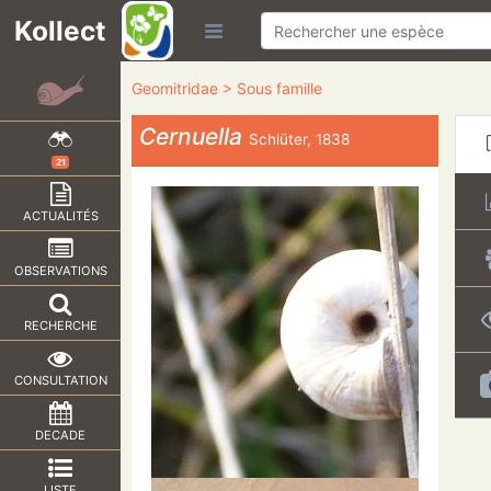
Kollect
Geomitridae > Sous famille
Cernuella
Schlüter, 1838
21
ACTUALITÉS
OBSERVATIONS
RECHERCHE
CONSULTATION
DECADE
LISTE