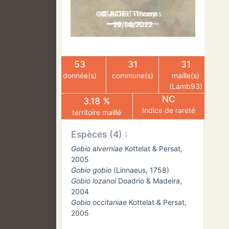
© GACHET Thomas
© JUTEL Vincent
© BIGEY Thierry
24/09/2022
20/04/2021
27/10/2022
53
31
31
donnée(s)
commune(s)
maille(s)
(Lamb93)
NC
3.18 %
Indice de rareté
territoire maillé
Espèces (4) :
Gobio alverniae
Kottelat & Persat,
2005
Gobio gobio
(Linnaeus, 1758)
Gobio lozanoi
Doadrio & Madeira,
2004
Gobio occitaniae
Kottelat & Persat,
2005