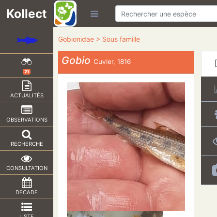
Kollect
Gobionidae > Sous famille
Gobio
Cuvier, 1816
21
ACTUALITÉS
OBSERVATIONS
RECHERCHE
CONSULTATION
DECADE
LISTE