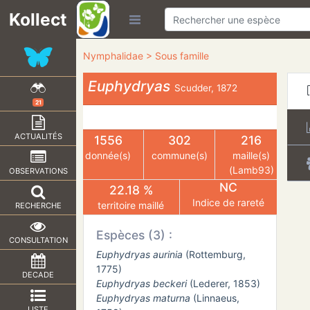
Kollect
Nymphalidae > Sous famille
Euphydryas
Scudder, 1872
21
ACTUALITÉS
1556
302
216
donnée(s)
commune(s)
maille(s)
(Lamb93)
OBSERVATIONS
NC
22.18 %
Indice de rareté
territoire maillé
RECHERCHE
Espèces (3) :
CONSULTATION
Euphydryas aurinia
(Rottemburg,
1775)
DECADE
Euphydryas beckeri
(Lederer, 1853)
Euphydryas maturna
(Linnaeus,
LISTE