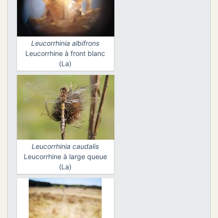
N
Leucorrhinia albifrons
E
Leucorrhine à front blanc
(La)
IE
O
CT
Leucorrhinia caudalis
Leucorrhine à large queue
(La)