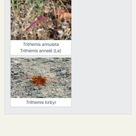
Trithemis annulata
Trithémis annelé (Le)
Trithemis kirbyi