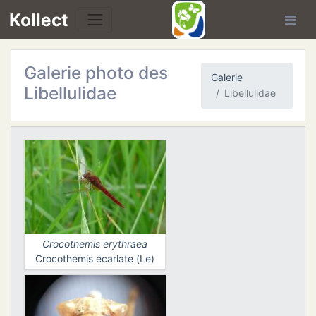
Kollect
Galerie photo des
Galerie
Libellulidae
Libellulidae
TÉS
IONS
CHE
Crocothemis erythraea
TION
Crocothémis écarlate (Le)
DE