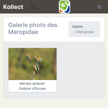
Kollect
Galerie photo des
Galerie
Meropidae
Meropidae
TÉS
IONS
CHE
Merops apiaster
TION
Guêpier d'Europe
DE