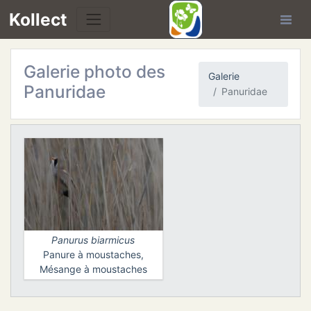
Kollect
Galerie photo des
Galerie
Panuridae
Panuridae
TÉS
IONS
CHE
Panurus biarmicus
TION
Panure à moustaches,
Mésange à moustaches
DE