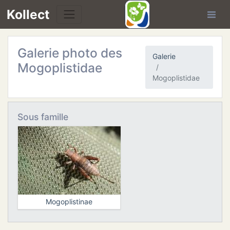
Kollect
Galerie photo des
Galerie
Mogoplistidae
Mogoplistidae
TÉS
Sous famille
IONS
CHE
TION
Mogoplistinae
DE