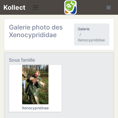
Kollect
Galerie photo des
Galerie
Xenocyprididae
Xenocyprididae
TÉS
Sous famille
IONS
CHE
TION
DE
Xenocypridinae