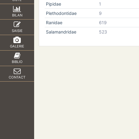
Pipidae
1
Plethodontidae
9
BILAN
Ranidae
619
SAISIE
Salamandridae
523
GALERIE
BIBLIO
CONTACT