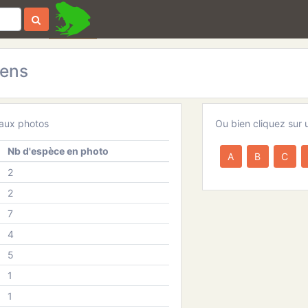
iens
 aux photos
Ou bien cliquez sur 
Nb d'espèce en photo
A
B
C
2
2
7
4
5
1
1