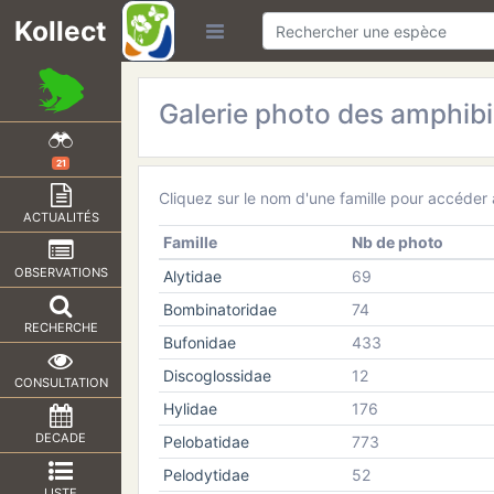
Kollect
Galerie photo des amphib
21
Cliquez sur le nom d'une famille pour accéder
ACTUALITÉS
Famille
Nb de photo
OBSERVATIONS
Alytidae
69
Bombinatoridae
74
RECHERCHE
Bufonidae
433
Discoglossidae
12
CONSULTATION
Hylidae
176
DECADE
Pelobatidae
773
Pelodytidae
52
LISTE