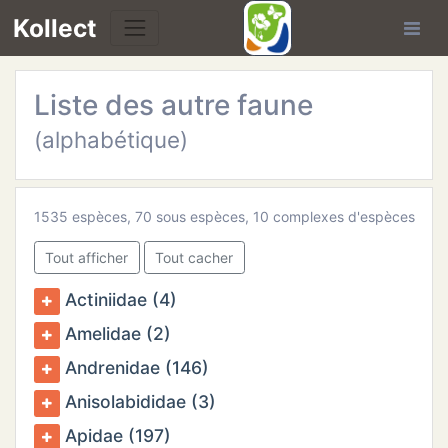
Kollect
Liste des autre faune
(alphabétique)
TÉS
1535 espèces, 70 sous espèces, 10 complexes d'espèces
IONS
Tout afficher
Tout cacher
Actiniidae (4)
CHE
Amelidae (2)
TION
Andrenidae (146)
DE
Anisolabididae (3)
Apidae (197)