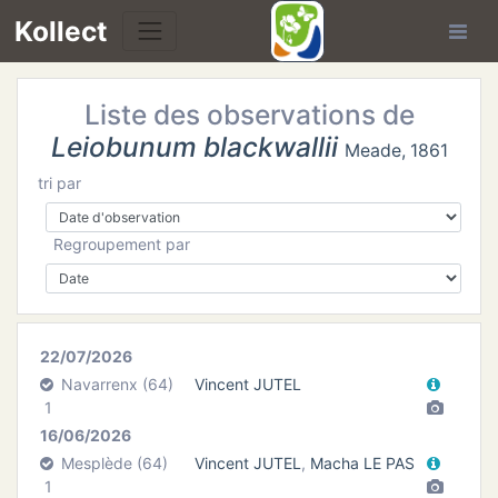
Kollect
Liste des observations de
Leiobunum blackwallii
Meade, 1861
tri par
TÉS
Regroupement par
IONS
CHE
22/07/2026
Navarrenx (64)
Vincent JUTEL
TION
1
16/06/2026
DE
Mesplède (64)
Vincent JUTEL
,
Macha LE PAS
1