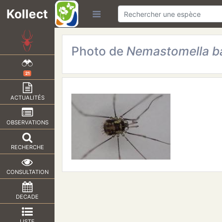
Kollect
Photo de
Nemastomella bac
21
ACTUALITÉS
OBSERVATIONS
RECHERCHE
CONSULTATION
DECADE
LISTE