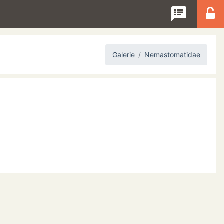
speaker_notes
Galerie
Nemastomatidae